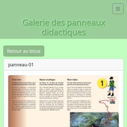
Skip to content
Me
Galerie des panneaux
didactiques
Retour au bisse
panneau-01